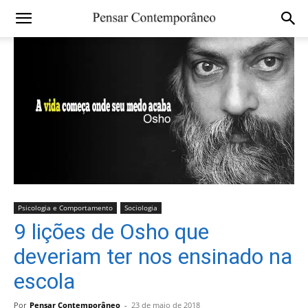
Psicologia e Comportamento
Sociologia
9 lições de Osho que
deveriam ter nos ensinado na
escola
Por
Pensar Contemporâneo
-
23 de maio de 2018