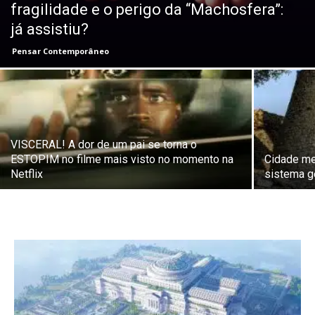
fragilidade e o perigo da “Machosfera”:
já assistiu?
Pensar Contemporâneo
VISCERAL! A dor de um pai se torna o
ESTOPIM no filme mais visto no momento na
Cidade me
Netflix
sistema g