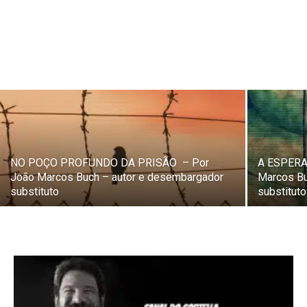
NO POÇO PROFUNDO DA PRISÃO – Por
A ESPERA
João Marcos Buch – autor e desembargador
Marcos Bu
substituto
substituto