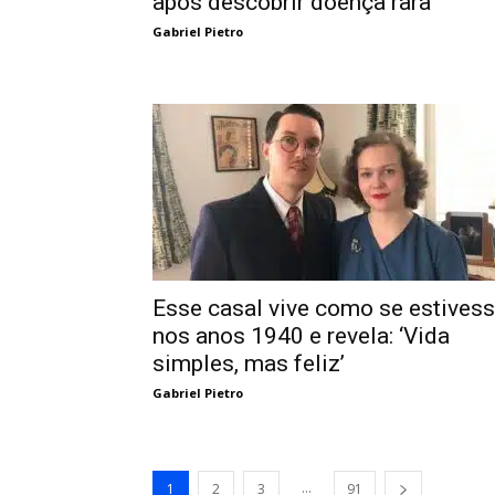
após descobrir doença rara
Gabriel Pietro
Esse casal vive como se estives
nos anos 1940 e revela: ‘Vida
simples, mas feliz’
Gabriel Pietro
...
1
2
3
91