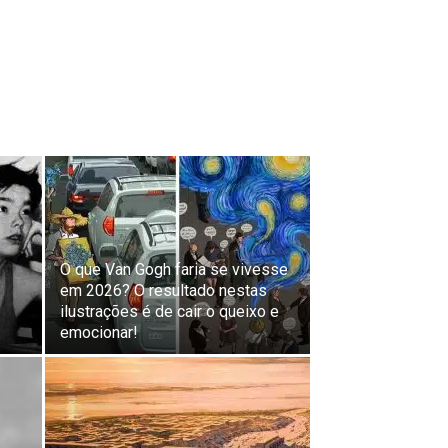
O que Van Gogh faria se vivesse
em 2026? O resultado nestas
ilustrações é de cair o queixo e
emocionar!