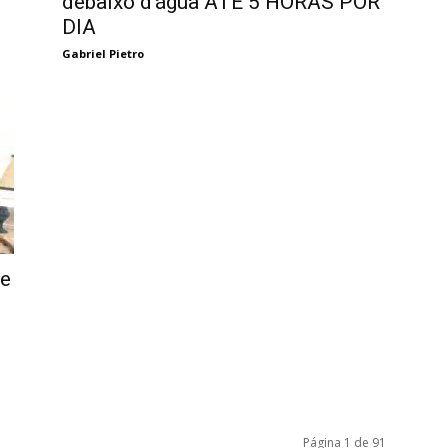
debaixo d’água ATÉ 5 HORAS POR
DIA
Gabriel Pietro
se
Página 1 de 91