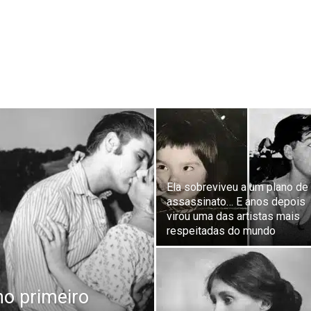
Ela sobreviveu a um plano de
assassinato… E anos depois
virou uma das artistas mais
respeitadas do mundo
no primeiro