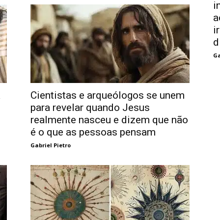
i
a
i
d
Ga
a
Cientistas e arqueólogos se unem
para revelar quando Jesus
realmente nasceu e dizem que não
é o que as pessoas pensam
Gabriel Pietro