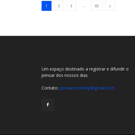
...
1
2
3
92
Um espaço destinado a registrar e difundir o
pensar dos nossos dias.
Contato:
pensarcontemp@gmail.com