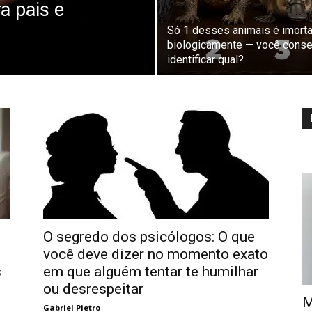
a pais e
Só 1 desses animais é imorta
biologicamente — você cons
identificar qual?
O segredo dos psicólogos: O que
você deve dizer no momento exato
s
em que alguém tentar te humilhar
ou desrespeitar
M
Gabriel Pietro