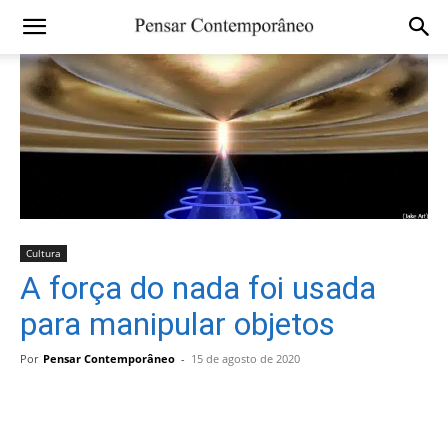
Cultura
A força do nada foi usada
para manipular objetos
Por
Pensar Contemporâneo
-
15 de agosto de 2020