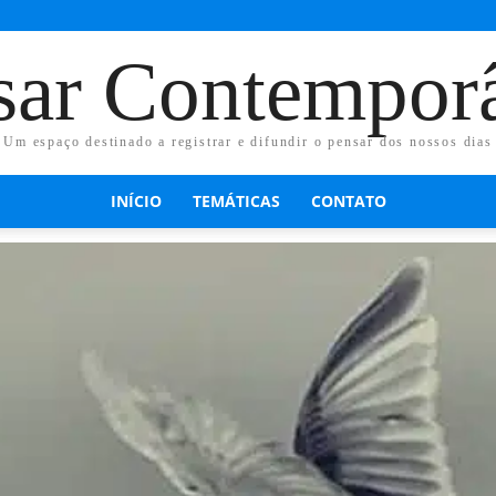
sar Contempor
Um espaço destinado a registrar e difundir o pensar dos nossos dias
INÍCIO
TEMÁTICAS
CONTATO