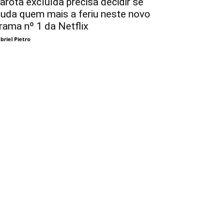
arota excluída precisa decidir se
juda quem mais a feriu neste novo
rama nº 1 da Netflix
briel Pietro