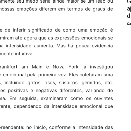
G
amente seu medo seria ainda maior se um leão ou
a
o, nossas emoções diferem em termos de graus de
d
Ga
e de inferir significado de como uma emoção é
miram até agora que as expressões emocionais se
ua intensidade aumenta. Mas há pouca evidência
mente intuitiva.
rankfurt am Main e Nova York já investigou
e emocional pela primeira vez. Eles coletaram uma
 incluindo gritos, risos, suspiros, gemidos, etc.
 positivas e negativas diferentes, variando de
ima. Em seguida, examinaram como os ouvintes
rente, dependendo da intensidade emocional que
eendente: no início, conforme a intensidade das