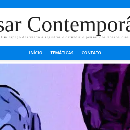
sar Contempor
Um espaço destinado a registrar e difundir o pensar dos nossos dias
INÍCIO
TEMÁTICAS
CONTATO