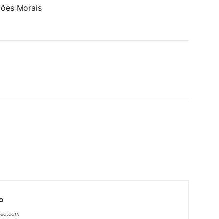
xões Morais
o
neo.com