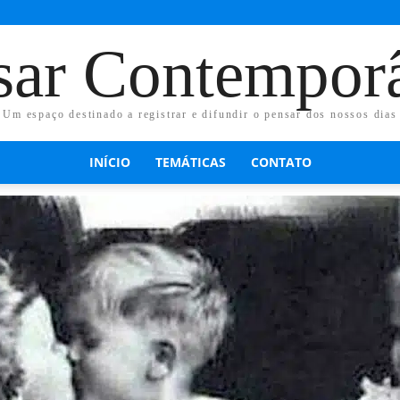
sar Contempor
Um espaço destinado a registrar e difundir o pensar dos nossos dias
INÍCIO
TEMÁTICAS
CONTATO