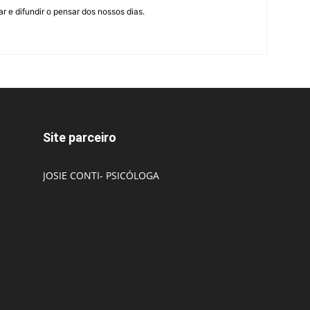
r e difundir o pensar dos nossos dias.
Site parceiro
JOSIE CONTI- PSICÓLOGA