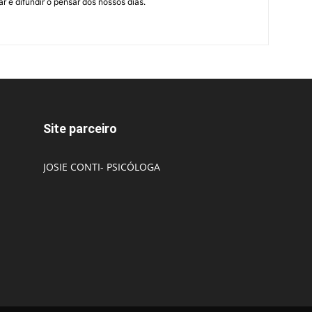
r e difundir o pensar dos nossos dias.
Site parceiro
JOSIE CONTI- PSICÓLOGA