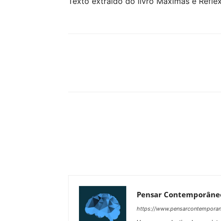
Texto extraído do livro Máximas e Refle
Compartilhar
Pensar Contemporâne
https://www.pensarcontempora