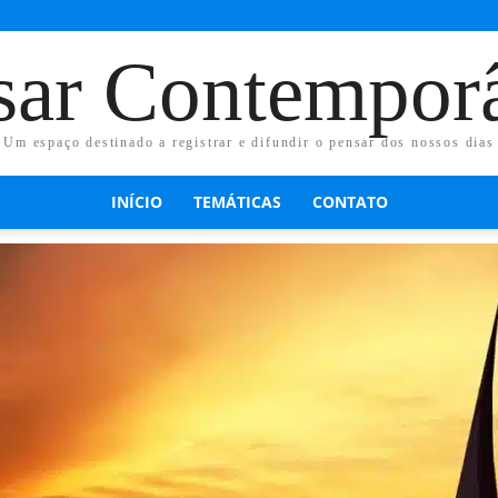
sar Contempor
Um espaço destinado a registrar e difundir o pensar dos nossos dias
INÍCIO
TEMÁTICAS
CONTATO