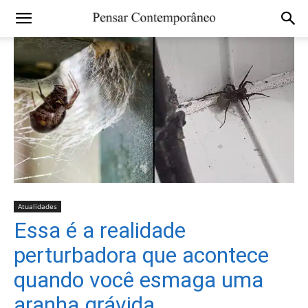
Atualidades
Essa é a realidade
perturbadora que acontece
quando você esmaga uma
aranha grávida