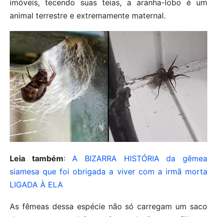
imóveis, tecendo suas teias, a aranha-lobo é um
animal terrestre e extremamente maternal.
Leia também
:
A BIZARRA HISTÓRIA da gêmea
siamesa que foi obrigada a viver com a irmã morta
LIGADA À ELA
As fêmeas dessa espécie não só carregam um saco