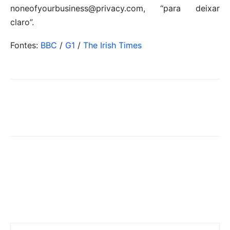
noneofyourbusiness@privacy.com, “para deixar
claro”.
Fontes:
BBC
/
G1
/
The Irish Times