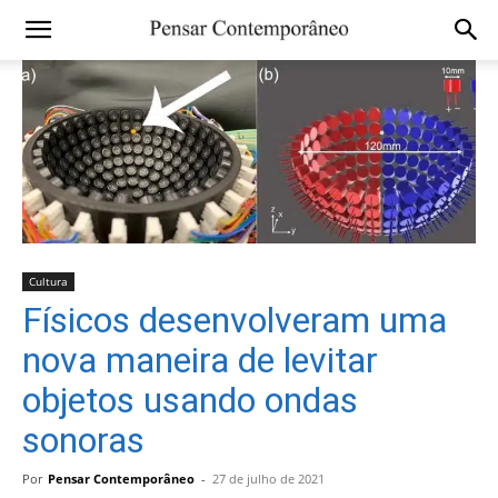
Cultura
Físicos desenvolveram uma
nova maneira de levitar
objetos usando ondas
sonoras
Por
Pensar Contemporâneo
-
27 de julho de 2021