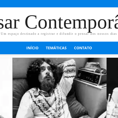
sar Contempor
Um espaço destinado a registrar e difundir o pensar dos nossos dias
INÍCIO
TEMÁTICAS
CONTATO