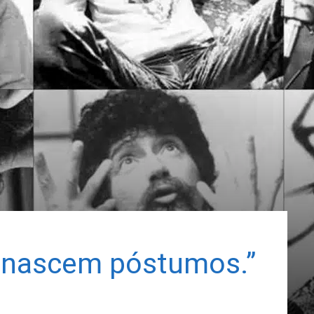
 nascem póstumos.”