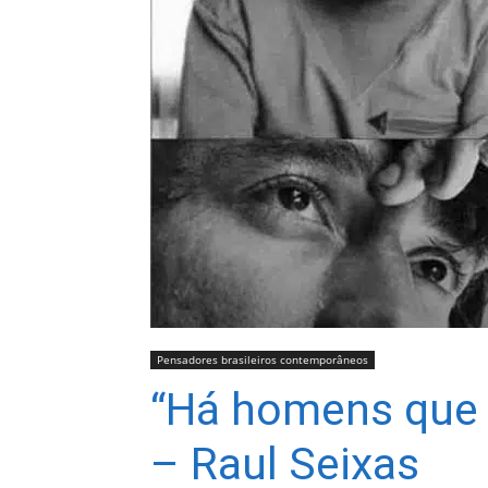
Pensadores brasileiros contemporâneos
“Há homens que
– Raul Seixas