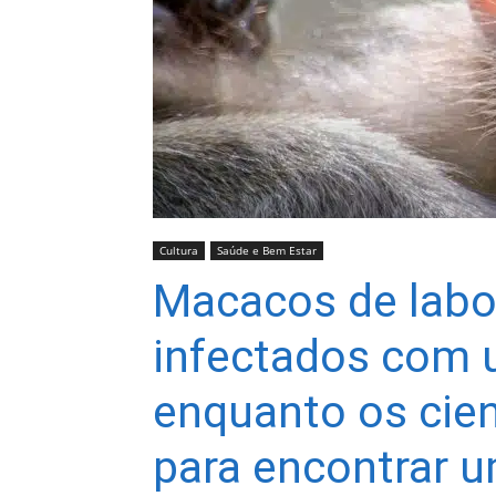
Cultura
Saúde e Bem Estar
Macacos de labo
infectados com u
enquanto os cien
para encontrar 