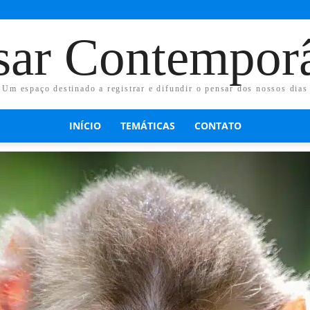
sar Contempor
Um espaço destinado a registrar e difundir o pensar dos nossos dias
INÍCIO
TEMÁTICAS
CONTATO