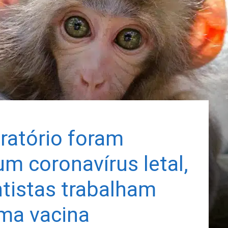
ratório foram
m coronavírus letal,
tistas trabalham
uma vacina