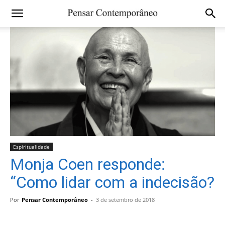
Espiritualidade
Monja Coen responde:
“Como lidar com a indecisão?
Por
Pensar Contemporâneo
-
3 de setembro de 2018