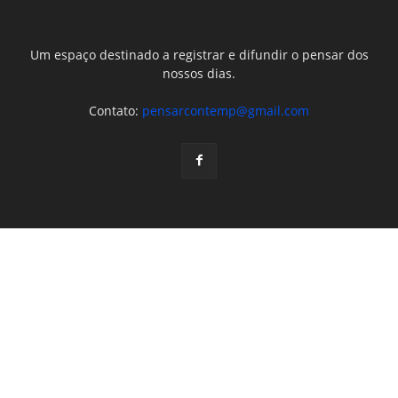
Um espaço destinado a registrar e difundir o pensar dos
nossos dias.
Contato:
pensarcontemp@gmail.com
Site parceiro
JOSIE CONTI- PSICÓLOGA
Política de Privacidade
Cookies
Sitemap
Contato
© Pensar Contemporâneo - Todos os direitos reservados