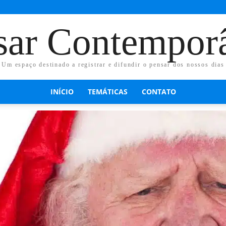
sar Contempor
Um espaço destinado a registrar e difundir o pensar dos nossos dias
INÍCIO
TEMÁTICAS
CONTATO