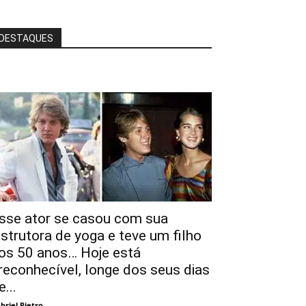
DESTAQUES
sse ator se casou com sua
nstrutora de yoga e teve um filho
os 50 anos… Hoje está
rreconhecível, longe dos seus dias
e...
briel Pietro