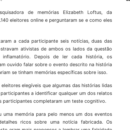
squisadora de memórias Elizabeth Loftus, da
.140 eleitores online e perguntaram se e como eles
aram a cada participante seis notícias, duas das
ostravam ativistas de ambos os lados da questão
inflamatório. Depois de ler cada história, os
m ouvido falar sobre o evento descrito na história
tariam se tinham memórias específicas sobre isso.
leitores elegíveis que algumas das histórias lidas
articipantes a identificar qualquer um dos relatos
os participantes completaram um teste cognitivo.
ou uma memória para pelo menos um dos eventos
etalhes ricos sobre uma notícia fabricada. Os
borto eram mais propensos a lembrar uma falsidade