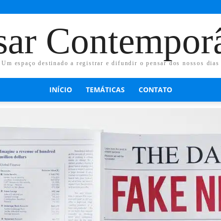
sar Contempor
Um espaço destinado a registrar e difundir o pensar dos nossos dias
INÍCIO
TEMÁTICAS
CONTATO