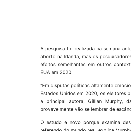
Compartilhar
A pesquisa foi realizada na semana ant
aborto na Irlanda, mas os pesquisadore
efeitos semelhantes em outros contexto
EUA em 2020.
“Em disputas políticas altamente emocion
Estados Unidos em 2020, os eleitores po
a principal autora, Gillian Murphy, d
provavelmente vão se lembrar de escând
O estudo é novo porque examina des
referendo do mundo real, explica Murphy