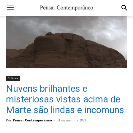
Cultura
Nuvens brilhantes e
misteriosas vistas acima de
Marte são lindas e incomuns
Por
Pensar Contemporâneo
-
31 de maio de 2021