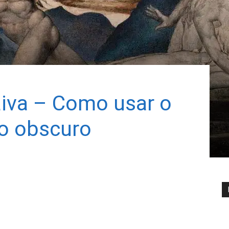
aiva – Como usar o
do obscuro