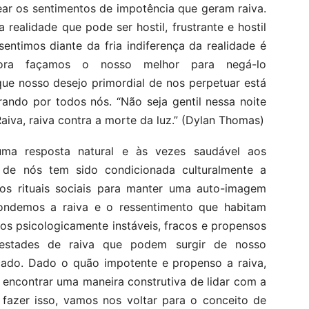
r os sentimentos de impotência que geram raiva.
ealidade que pode ser hostil, frustrante e hostil
ntimos diante da fria indiferença da realidade é
ora façamos o nosso melhor para negá-lo
e nosso desejo primordial de nos perpetuar está
ando por todos nós. “Não seja gentil nessa noite
aiva, raiva contra a morte da luz.” (Dylan Thomas)
uma resposta natural e às vezes saudável aos
 de nós tem sido condicionada culturalmente a
ados rituais sociais para manter uma auto-imagem
condemos a raiva e o ressentimento que habitam
mos psicologicamente instáveis, fracos e propensos
pestades de raiva que podem surgir de nosso
cado. Dado o quão impotente e propenso a raiva,
 encontrar uma maneira construtiva de lidar com a
 fazer isso, vamos nos voltar para o conceito de