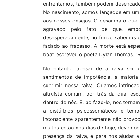
enfrentamos, também podem desencadea
No nascimento, somos lançados em uma r
aos nossos desejos. O desamparo que se
agravado pelo fato de que, emb
desesperadamente, no fundo sabemos qu
fadado ao fracasso. A morte está esper
boa”, escreveu o poeta Dylan Thomas. “R
No entanto, apesar de a raiva ser 
sentimentos de impotência, a maioria
suprimir nossa raiva. Criamos intrinc
altruísta comum, por trás da qual es
dentro de nós. E, ao fazê-lo, nos torna
a distúrbios psicossomáticos e tem
inconsciente aparentemente não provo
muitos estão nos dias de hoje, devemos
presença da raiva, e para nos ajudar a