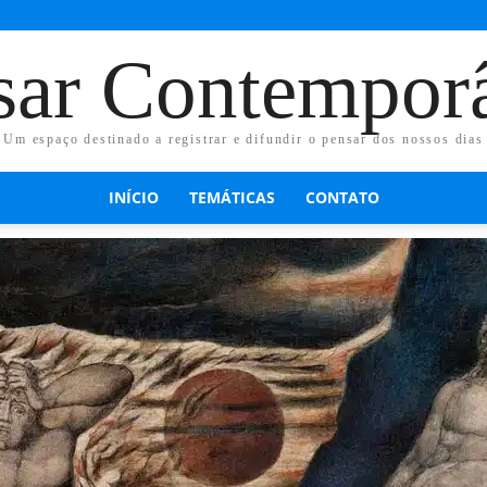
sar Contempor
Um espaço destinado a registrar e difundir o pensar dos nossos dias
INÍCIO
TEMÁTICAS
CONTATO