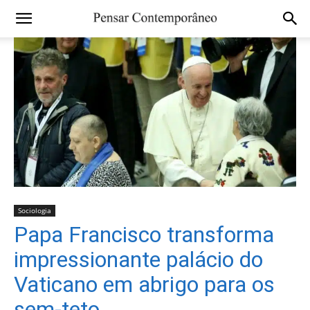
Sociologia
Papa Francisco transforma
impressionante palácio do
Vaticano em abrigo para os
sem-teto