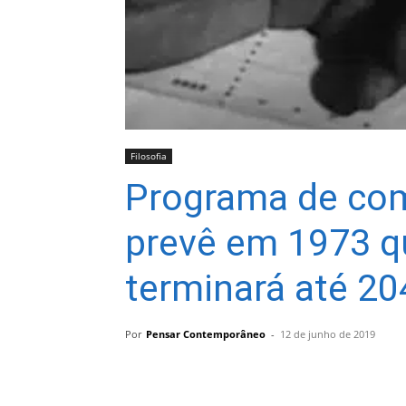
Filosofia
Programa de co
prevê em 1973 qu
terminará até 20
Por
Pensar Contemporâneo
-
12 de junho de 2019