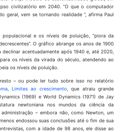
lapso civilizatório em 2040. “O que o computador
o geral, vem se tornando realidade ”, afirma Paul
 populacional e os níveis de poluição, “piora da
 decrescentes”. O gráfico abrange os anos de 1900
a declinar acentuadamente após 1940 e, até 2020,
para os níveis da virada do século, atendendo ao
eia os níveis de poluição.
esto – ou pode ler tudo sobre isso no relatório
oma
,
Limites ao crescimento
, que atraiu grande
 Dynamics (1969) e World Dynamics (1971) de Jay
 estatura newtoniana nos mundos da ciência da
e administração – embora não, como Newton, um
u menos endossou suas conclusões até o fim de sua
ntrevistas, com a idade de 98 anos, ele disse ao