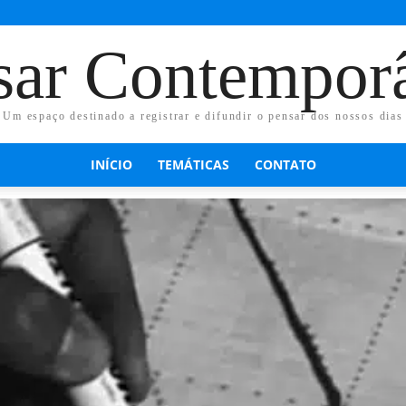
sar Contempor
Um espaço destinado a registrar e difundir o pensar dos nossos dias
INÍCIO
TEMÁTICAS
CONTATO