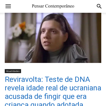
Atualidades
Reviravolta: Teste de DNA
revela idade real de ucraniana
acusada de fingir que era
criança quando adotada