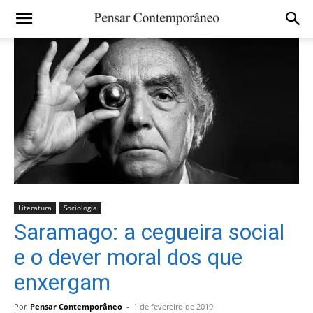
Literatura
Sociologia
Saramago: a cegueira social
e o dever moral dos que
enxergam
Por
Pensar Contemporâneo
-
1 de fevereiro de 2019