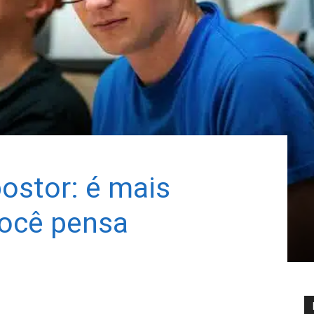
ostor: é mais
ocê pensa