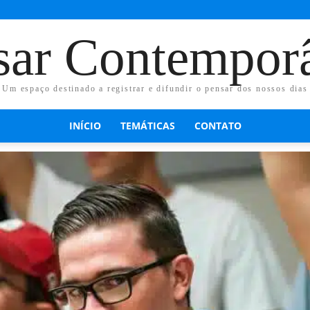
sar Contempor
Um espaço destinado a registrar e difundir o pensar dos nossos dias
INÍCIO
TEMÁTICAS
CONTATO