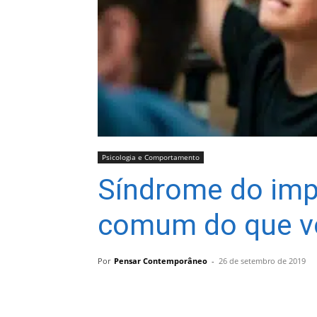
Psicologia e Comportamento
Síndrome do imp
comum do que v
Por
Pensar Contemporâneo
-
26 de setembro de 2019