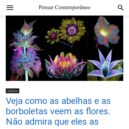
Cultura
Veja como as abelhas e as
borboletas veem as flores.
Não admira que eles as