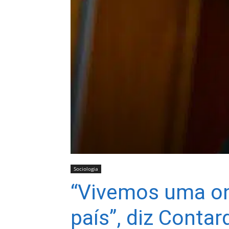
Sociologia
“Vivemos uma on
país”, diz Contar