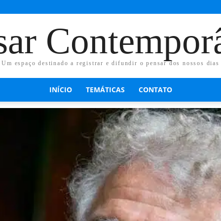
sar Contempor
Um espaço destinado a registrar e difundir o pensar dos nossos dias
INÍCIO
TEMÁTICAS
CONTATO