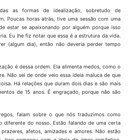
odas as formas de idealização, sobretudo de
ham. Poucas horas atrás, tive uma sessão com uma
e estar se apaixonando por alguém porque isso
ia. Eu lhe fiz notar que essa é a estrutura da vida.
er (algum dia), então não deveria perder tempo
ização é dessa ordem. Ela alimenta medos, como o
e. Não sei de onde veio essa ideia maluca de que
coisa. Há relações que duram dois dias e são mais
entos de 15 anos. É engraçado, porque não são
regos, falam sobre o que nós traduzimos como
to diferente do nosso. Estão falando de uma certa
 prazeres, afetos, amizades e amores. Não estão
. Isso começou com a ideia do amor romântico,