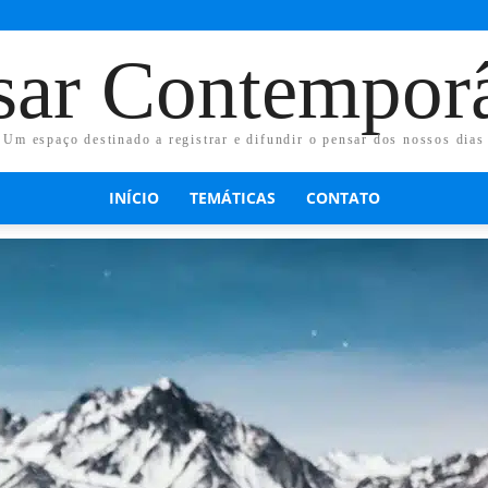
sar Contempor
Um espaço destinado a registrar e difundir o pensar dos nossos dias
INÍCIO
TEMÁTICAS
CONTATO