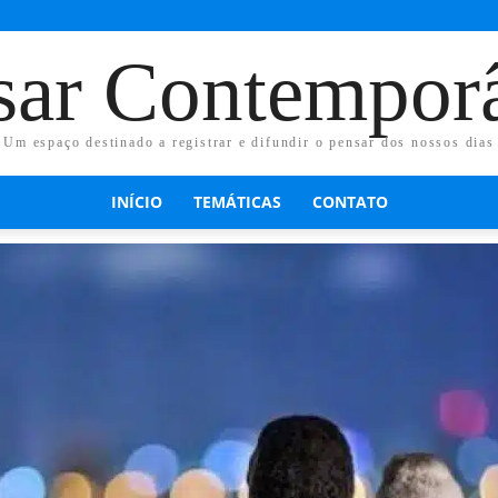
sar Contempor
Um espaço destinado a registrar e difundir o pensar dos nossos dias
INÍCIO
TEMÁTICAS
CONTATO