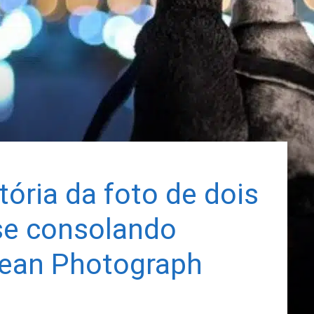
ória da foto de dois
 se consolando
ean Photograph