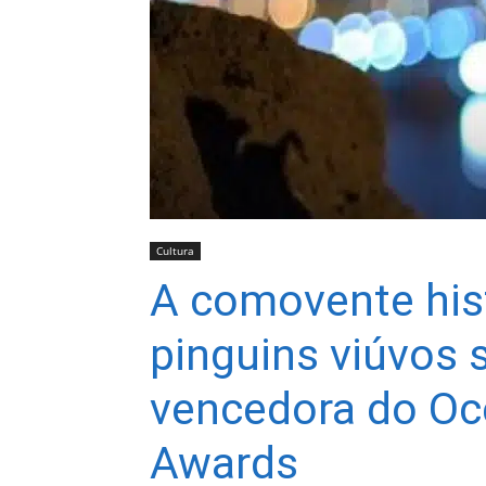
Cultura
A comovente hist
pinguins viúvos
vencedora do Oc
Awards