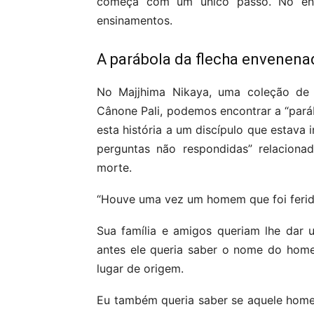
começa com um único passo. No entant
ensinamentos.
A parábola da flecha envenena
No Majjhima Nikaya, uma coleção de 
Cânone Pali, podemos encontrar a “par
esta história a um discípulo que estava 
perguntas não respondidas” relaciona
morte.
“Houve uma vez um homem que foi ferid
Sua família e amigos queriam lhe dar
antes ele queria saber o nome do homem
lugar de origem.
Eu também queria saber se aquele homem 