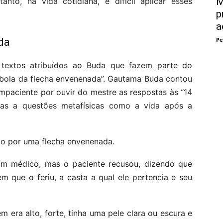
M
o, na vida cotidiana, é difícil aplicar esses
p
a
da
Pe
textos atribuídos ao Buda que fazem parte do
ábola da flecha envenenada”. Gautama Buda contou
impaciente por ouvir do mestre as respostas às “14
das a questões metafísicas como a vida após a
o por uma flecha envenenada.
 um médico, mas o paciente recusou, dizendo que
 que o feriu, a casta a qual ele pertencia e seu
era alto, forte, tinha uma pele clara ou escura e