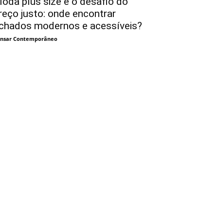
oda plus size e o desafio do
reço justo: onde encontrar
chados modernos e acessíveis?
nsar Contemporâneo