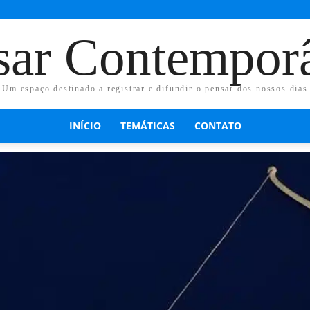
sar Contempor
Um espaço destinado a registrar e difundir o pensar dos nossos dias
INÍCIO
TEMÁTICAS
CONTATO