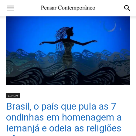
Cultura
Brasil, o país que pula as 7
ondinhas em homenagem a
Iemanjá e odeia as religiões