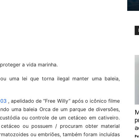
proteger a vida marinha.
 uma lei que torna ilegal manter uma baleia,
203
, apelidado de “Free Willy” após o icônico filme
ando uma baleia Orca de um parque de diversões,
M
custódia ou controle de um cetáceo em cativeiro.
p
cetáceo ou possuem / procuram obter material
a
ermatozoides ou embriões, também foram incluídas
Pe