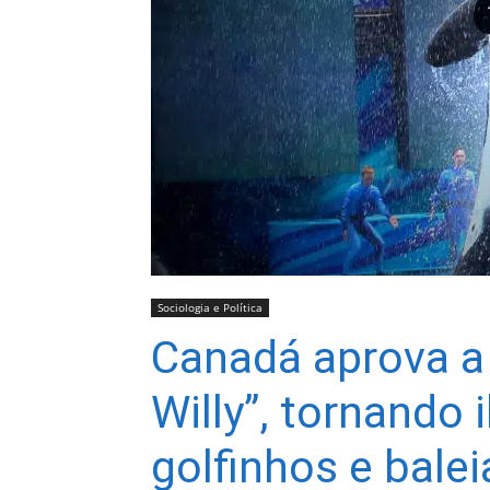
Sociologia e Política
Canadá aprova a 
Willy”, tornando 
golfinhos e balei