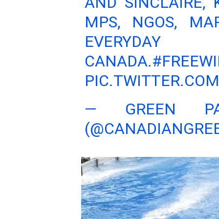
AND SINCLAIRE,
MPS, NGOS, MAR
EVERYDAY 
CANADA.
#FREEWI
PIC.TWITTER.CO
— GREEN PA
(@CANADIANGRE