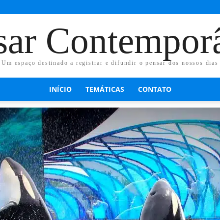
sar Contempor
Um espaço destinado a registrar e difundir o pensar dos nossos dias
INÍCIO
TEMÁTICAS
CONTATO