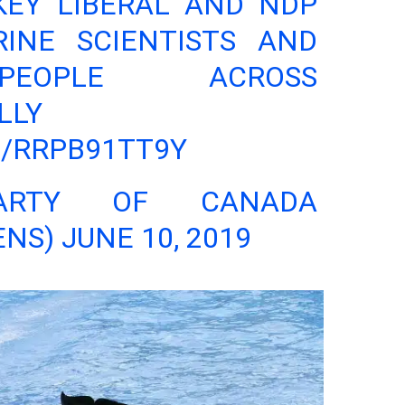
 KEY LIBERAL AND NDP
INE SCIENTISTS AND
PEOPLE ACROSS
LLY
M/RRPB91TT9Y
RTY OF CANADA
ENS)
JUNE 10, 2019