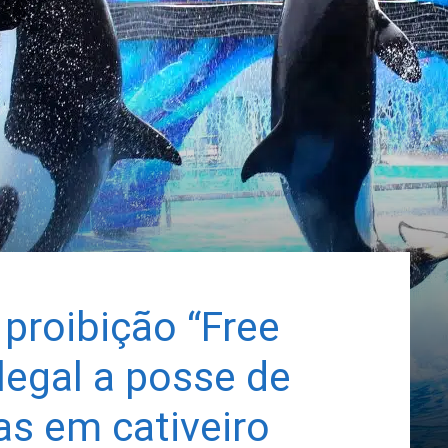
proibição “Free
ilegal a posse de
as em cativeiro