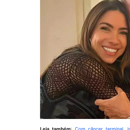
Leia também
:
Com câncer terminal, i