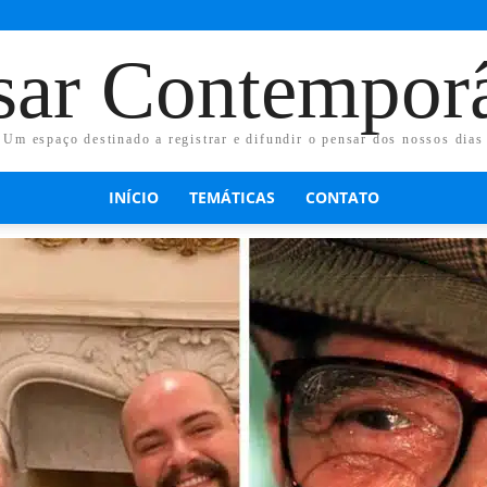
sar Contempor
Um espaço destinado a registrar e difundir o pensar dos nossos dias
INÍCIO
TEMÁTICAS
CONTATO