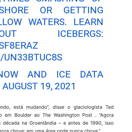
SHORE OR GETTING
LLOW WATERS. LEARN
UT ICEBERGS:
LSF8ERAZ
M/UN33BTUC8S
NOW AND ICE DATA
)
AUGUST 19, 2021
do, está mudando”, disse o glaciologista Ted
o em Boulder ao The Washington Post . “Agora
década na Groenlândia – e antes de 1990, isso
gora chove: em uma área onde nunca chove.”