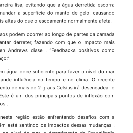
eira lisa, evitando que a água derretida escorra
 inundar a superfície do manto de gelo, causando
ais altas do que o escoamento normalmente afeta.
essos podem ocorrer ao longo de partes da camada
ntar derreter, fazendo com que o impacto mais
uren Andrews disse . “Feedbacks positivos como
ço.”
m água doce suficiente para fazer o nível do mar
ande influência no tempo e no clima. O recente
ento de mais de 2 graus Celsius irá desencadear o
Este é um dos principais pontos de inflexão com
os .
nesta região estão enfrentando desafios com a
ém está sentindo os impactos dessas mudanças .
 do nível do mar, o derretimento da Groenlândia