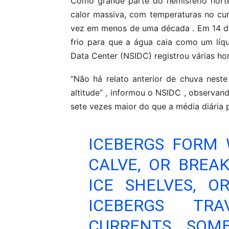
Como grande parte do hemisfério nort
calor massiva, com temperaturas no cum
vez em menos de uma década . Em 14 d
frio para que a água caia como um líq
Data Center (NSIDC) registrou várias ho
“Não há relato anterior de chuva neste
altitude” , informou o NSIDC , observan
sete vezes maior do que a média diária 
ICEBERGS FORM 
CALVE, OR BREAK
ICE SHELVES, O
ICEBERGS TR
CURRENTS, SOM