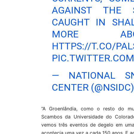
AGAINST THE 
CAUGHT IN SHA
MORE ABO
HTTPS://T.CO/PA
PIC.TWITTER.CO
— NATIONAL S
CENTER (@NSIDC
“A Groenlândia, como o resto do mun
Scambos da Universidade do Colorad
vemos três eventos de degelo em uma 
acontecia uma vez a cada 150 anos. E a