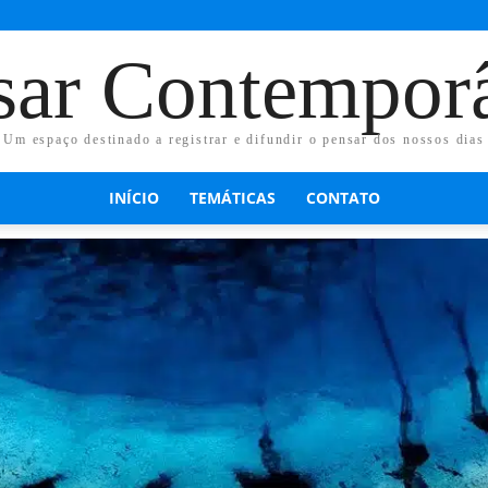
sar Contempor
Um espaço destinado a registrar e difundir o pensar dos nossos dias
INÍCIO
TEMÁTICAS
CONTATO