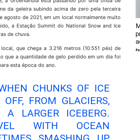
e, a Groenlândia está passando por uma onda de
e da geleira subindo acima de zero pela terceira
e agosto de 2021, em um local normalmente muito
M
uido, a Estação Summit do National Snow and Ice
p
ras de chuva.
a
 local, que chega a 3.216 metros (10.551 pés) de
Pe
do que a quantidade de gelo perdido em um dia foi
para esta época do ano.
WHEN CHUNKS OF ICE
 OFF, FROM GLACIERS,
R A LARGER ICEBERG.
AVEL WITH OCEAN
ETIMES SMASHING UP