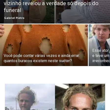
vizinho revelou a verdade só depois do
funeral
Gabriel Pietro
Esse ator
Você pode contar várias vezes e ainda errar:
e teve um
quantos buracos existem neste suéter?
irreconhec