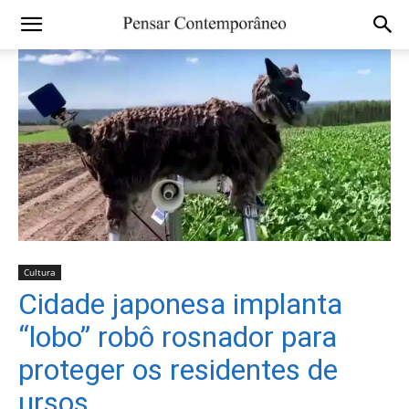
Cultura
Cidade japonesa implanta
“lobo” robô rosnador para
proteger os residentes de
ursos