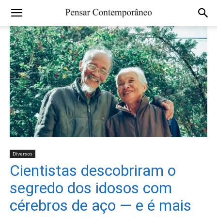
Diversos
Cientistas descobriram o
segredo dos idosos com
cérebros de aço — e é mais