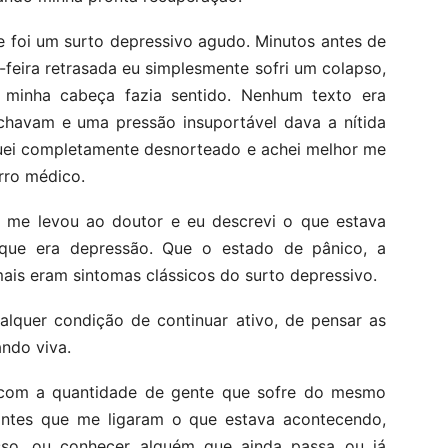
e foi um surto depressivo agudo. Minutos antes de
feira retrasada eu simplesmente sofri um colapso,
minha cabeça fazia sentido. Nenhum texto era
chavam e uma pressão insuportável dava a nítida
iquei completamente desnorteado e achei melhor me
rro médico.
 me levou ao doutor e eu descrevi o que estava
 que era depressão. Que o estado de pânico, a
mais eram sintomas clássicos do surto depressivo.
lquer condição de continuar ativo, de pensar as
ando viva.
s com a quantidade de gente que sofre do mesmo
intes que me ligaram o que estava acontecendo,
sso, ou conhecer alguém que ainda passa ou já