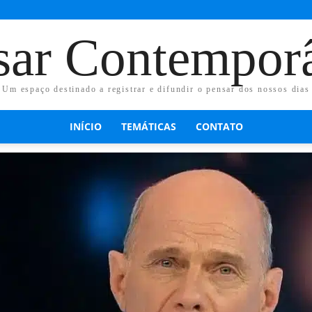
sar Contempor
Um espaço destinado a registrar e difundir o pensar dos nossos dias
INÍCIO
TEMÁTICAS
CONTATO