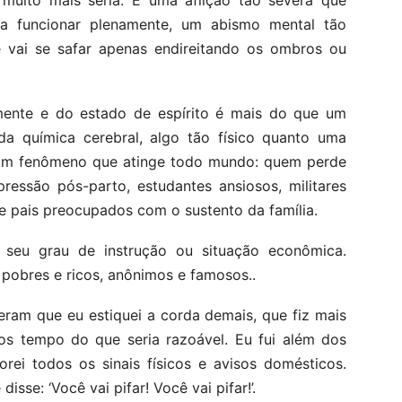
muito mais séria. É uma aflição tão severa que
a funcionar plenamente, um abismo mental tão
vai se safar apenas endireitando os ombros ou
mente e do estado de espírito é mais do que um
da química cerebral, algo tão físico quanto uma
É um fenômeno que atinge todo mundo: quem perde
essão pós-parto, estudantes ansiosos, militares
e pais preocupados com o sustento da família.
 seu grau de instrução ou situação econômica.
obres e ricos, anônimos e famosos..
ram que eu estiquei a corda demais, que fiz mais
os tempo do que seria razoável. Eu fui além dos
orei todos os sinais físicos e avisos domésticos.
se: ‘Você vai pifar! Você vai pifar!’.