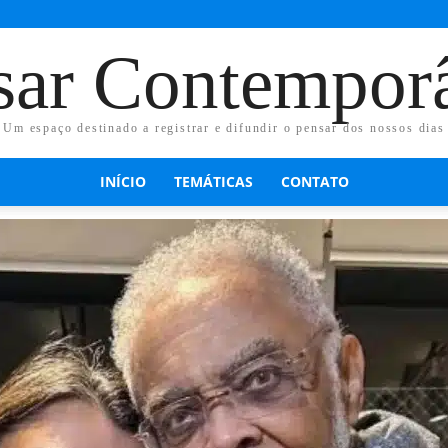
sar Contempor
Um espaço destinado a registrar e difundir o pensar dos nossos dias
INÍCIO
TEMÁTICAS
CONTATO