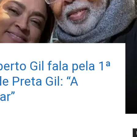
rto Gil fala pela 1ª
e Preta Gil: “A
ar”