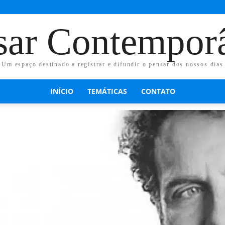
sar Contempor
Um espaço destinado a registrar e difundir o pensar dos nossos dias
INÍCIO
TEMÁTICAS
CONTATO