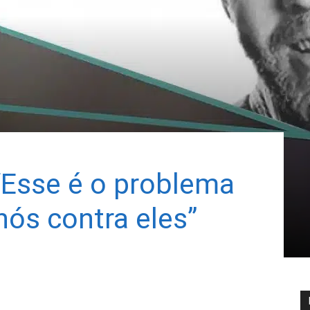
“Esse é o problema
ós contra eles”