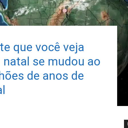
te que você veja
 natal se mudou ao
lhões de anos de
al