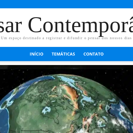
sar Contempor
Um espaço destinado a registrar e difundir o pensar dos nossos dias
INÍCIO
TEMÁTICAS
CONTATO