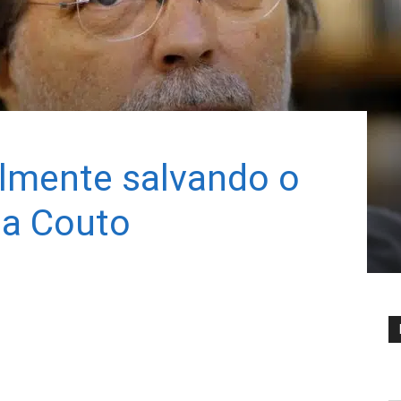
lmente salvando o
ia Couto