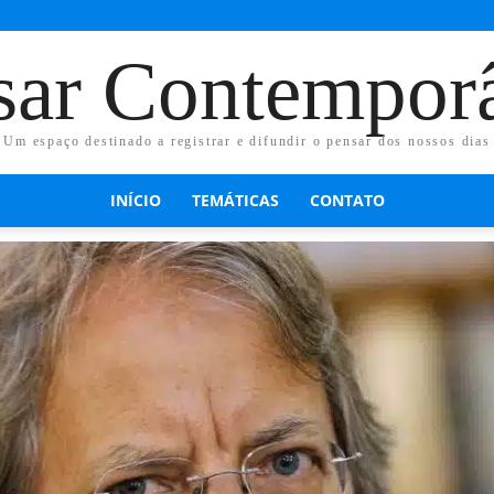
sar Contempor
Um espaço destinado a registrar e difundir o pensar dos nossos dias
INÍCIO
TEMÁTICAS
CONTATO