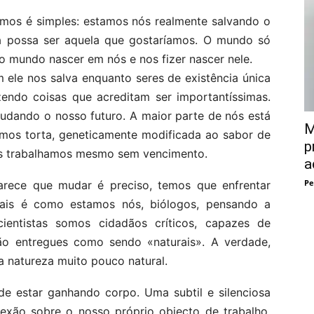
mos é simples: estamos nós realmente salvando o
 possa ser aquela que gostaríamos. O mundo só
ro mundo nascer em nós e nos fizer nascer nele.
ele nos salva enquanto seres de existência única
azendo coisas que acreditam ser importantíssimas.
udando o nosso futuro. A maior parte de nós está
M
mos torta, geneticamente modificada ao sabor de
p
os trabalhamos mesmo sem vencimento.
a
Pe
rece que mudar é preciso, temos que enfrentar
uais é como estamos nós, biólogos, pensando a
ientistas somos cidadãos críticos, capazes de
ão entregues como sendo «naturais». A verdade,
a natureza muito pouco natural.
e estar ganhando corpo. Uma subtil e silenciosa
lexão sobre o nosso próprio objecto de trabalho.