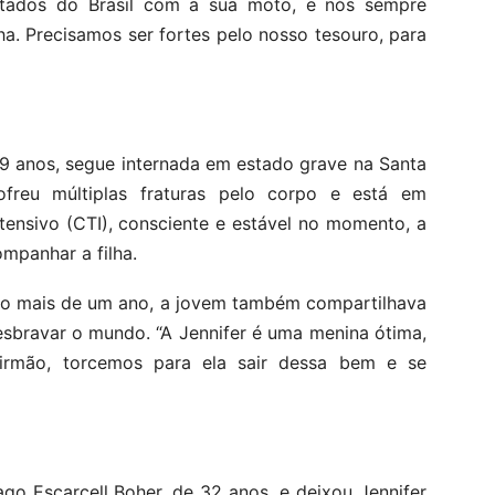
stados do Brasil com a sua moto, e nós sempre
a. Precisamos ser fortes pelo nosso tesouro, para
19 anos, segue internada em estado grave na Santa
reu múltiplas fraturas pelo corpo e está em
ensivo (CTI), consciente e estável no momento, a
mpanhar a filha.
uco mais de um ano, a jovem também compartilhava
esbravar o mundo. “A Jennifer é uma menina ótima,
rmão, torcemos para ela sair dessa bem e se
go Escarcell Boher, de 32 anos, e deixou Jennifer