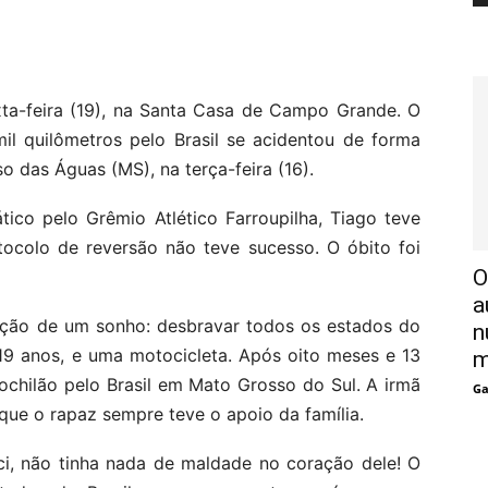
xta-feira (19), na Santa Casa de Campo Grande. O
il quilômetros pelo Brasil se acidentou de forma
o das Águas (MS), na terça-feira (16).
tico pelo Grêmio Atlético Farroupilha, Tiago teve
tocolo de reversão não teve sucesso. O óbito foi
O
a
zação de um sonho: desbravar todos os estados do
n
19 anos, e uma motocicleta. Após oito meses e 13
m
mochilão pelo Brasil em Mato Grosso do Sul. A irmã
Ga
, que o rapaz sempre teve o apoio da família.
ci, não tinha nada de maldade no coração dele! O