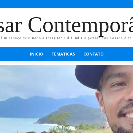
sar Contempor
Um espaço destinado a registrar e difundir o pensar dos nossos dias
INÍCIO
TEMÁTICAS
CONTATO