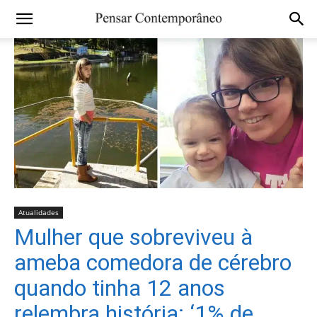
Atualidades
Mulher que sobreviveu à
ameba comedora de cérebro
quando tinha 12 anos
relembra história: ‘1% de