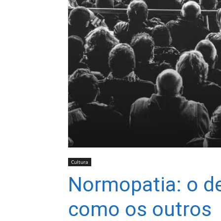
Cultura
Normopatia: o d
como os outros