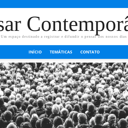
sar Contempor
Um espaço destinado a registrar e difundir o pensar dos nossos dias
INÍCIO
TEMÁTICAS
CONTATO