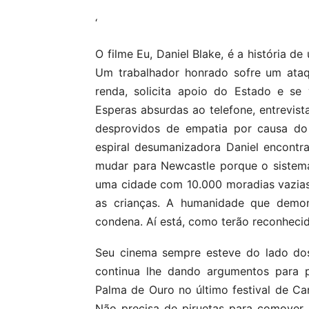
‘
O filme Eu, Daniel Blake, é a históri
Um trabalhador honrado sofre um ata
renda, solicita apoio do Estado e se
Esperas absurdas ao telefone, entrevista
desprovidos de empatia por causa do 
espiral desumanizadora Daniel encontra 
mudar para Newcastle porque o sistema
uma cidade com 10.000 moradias vazias.
as crianças. A humanidade que demon
condena. Aí está, como terão reconhecid
Seu cinema sempre esteve do lado dos
continua lhe dando argumentos para p
Palma de Ouro no último festival de Ca
Não precisa de piruetas para comover. A