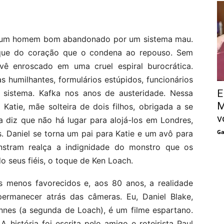
a de um homem bom abandonado por um sistema mau.
que do coração que o condena ao repouso. Sem
 vê enroscado em uma cruel espiral burocrática.
s humilhantes, formulários estúpidos, funcionários
E
sistema. Kafka nos anos de austeridade. Nessa
M
Katie, mãe solteira de dois filhos, obrigada a se
v
 diz que não há lugar para alojá-los em Londres,
Ga
 Daniel se torna um pai para Katie e um avô para
stram realça a indignidade do monstro que os
o seus fiéis, o toque de Ken Loach.
 menos favorecidos e, aos 80 anos, a realidade
ermanecer atrás das câmeras. Eu, Daniel Blake,
nnes (a segunda de Loach), é um filme espartano.
 história foi escrita pelo amigo e roteirista Paul