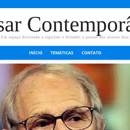
sar Contempor
Um espaço destinado a registrar e difundir o pensar dos nossos dias
INÍCIO
TEMÁTICAS
CONTATO