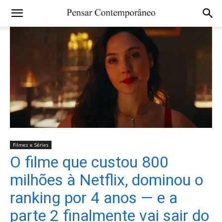
Filmes e Séries
O filme que custou 800
milhões à Netflix, dominou o
ranking por 4 anos — e a
parte 2 finalmente vai sair do