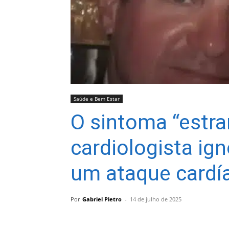
Saúde e Bem Estar
O sintoma “estr
cardiologista ig
um ataque cardí
Por
Gabriel Pietro
-
14 de julho de 2025