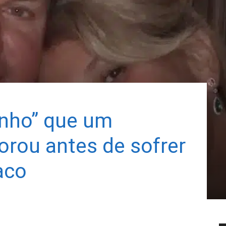
anho” que um
norou antes de sofrer
aco