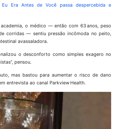
 Eu Era Antes de Você passa despercebida e
a academia, o médico — então com 63 anos, peso
a de corridas — sentiu pressão incômoda no peito,
testinal avassaladora.
ionalizou o desconforto como simples exagero no
istas”, pensou.
to, mas bastou para aumentar o risco de dano
em entrevista ao canal Parkview Health.