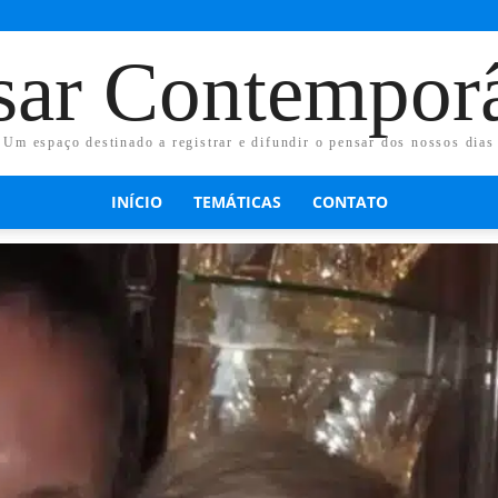
sar Contempor
Um espaço destinado a registrar e difundir o pensar dos nossos dias
INÍCIO
TEMÁTICAS
CONTATO