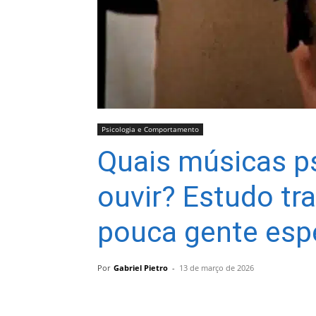
Psicologia e Comportamento
Quais músicas p
ouvir? Estudo tr
pouca gente esp
Por
Gabriel Pietro
-
13 de março de 2026