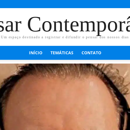
sar Contempor
Um espaço destinado a registrar e difundir o pensar dos nossos dias
INÍCIO
TEMÁTICAS
CONTATO