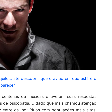
ilo… até descobrir que o avião em que está é o
aparecer
m centenas de músicas e tiveram suas respostas
s de psicopatia. O dado que mais chamou atenção
: entre os indivíduos com pontuações mais altas,