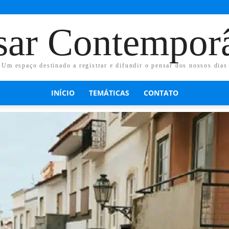
sar Contempor
Um espaço destinado a registrar e difundir o pensar dos nossos dias
INÍCIO
TEMÁTICAS
CONTATO